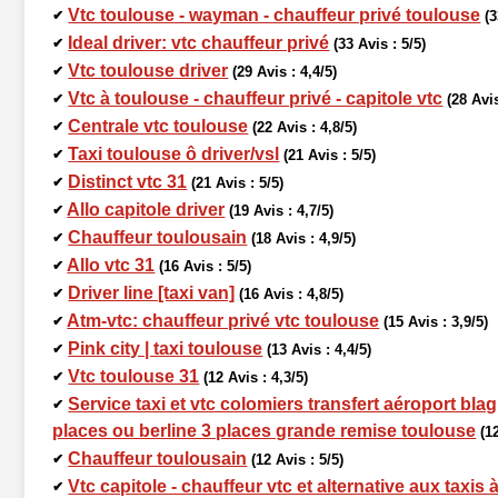
Vtc toulouse - wayman - chauffeur privé toulouse
✔
(3
Ideal driver: vtc chauffeur privé
✔
(33 Avis : 5/5)
Vtc toulouse driver
✔
(29 Avis : 4,4/5)
Vtc à toulouse - chauffeur privé - capitole vtc
✔
(28 Avis
Centrale vtc toulouse
✔
(22 Avis : 4,8/5)
Taxi toulouse ô driver/vsl
✔
(21 Avis : 5/5)
Distinct vtc 31
✔
(21 Avis : 5/5)
Allo capitole driver
✔
(19 Avis : 4,7/5)
Chauffeur toulousain
✔
(18 Avis : 4,9/5)
Allo vtc 31
✔
(16 Avis : 5/5)
Driver line [taxi van]
✔
(16 Avis : 4,8/5)
Atm-vtc: chauffeur privé vtc toulouse
✔
(15 Avis : 3,9/5)
Pink city | taxi toulouse
✔
(13 Avis : 4,4/5)
Vtc toulouse 31
✔
(12 Avis : 4,3/5)
Service taxi et vtc colomiers transfert aéroport bl
✔
places ou berline 3 places grande remise toulouse
(1
Chauffeur toulousain
✔
(12 Avis : 5/5)
Vtc capitole - chauffeur vtc et alternative aux taxis
✔