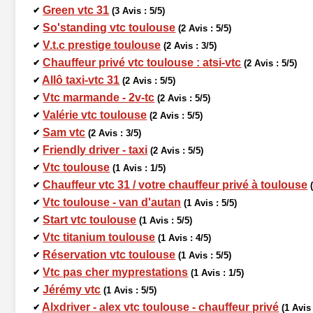
Green vtc 31
✔
(3 Avis : 5/5)
So'standing vtc toulouse
✔
(2 Avis : 5/5)
V.t.c prestige toulouse
✔
(2 Avis : 3/5)
Chauffeur privé vtc toulouse : atsi-vtc
✔
(2 Avis : 5/5)
Allô taxi-vtc 31
✔
(2 Avis : 5/5)
Vtc marmande - 2v-tc
✔
(2 Avis : 5/5)
Valérie vtc toulouse
✔
(2 Avis : 5/5)
Sam vtc
✔
(2 Avis : 3/5)
Friendly driver - taxi
✔
(2 Avis : 5/5)
Vtc toulouse
✔
(1 Avis : 1/5)
Chauffeur vtc 31 / votre chauffeur privé à toulouse
✔
Vtc toulouse - van d'autan
✔
(1 Avis : 5/5)
Start vtc toulouse
✔
(1 Avis : 5/5)
Vtc titanium toulouse
✔
(1 Avis : 4/5)
Réservation vtc toulouse
✔
(1 Avis : 5/5)
Vtc pas cher myprestations
✔
(1 Avis : 1/5)
Jérémy vtc
✔
(1 Avis : 5/5)
Alxdriver - alex vtc toulouse - chauffeur privé
✔
(1 Avis 