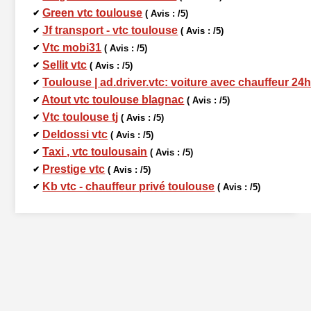
Green vtc toulouse
✔
( Avis : /5)
Jf transport - vtc toulouse
✔
( Avis : /5)
Vtc mobi31
✔
( Avis : /5)
Sellit vtc
✔
( Avis : /5)
Toulouse | ad.driver.vtc: voiture avec chauffeur 24h
✔
Atout vtc toulouse blagnac
✔
( Avis : /5)
Vtc toulouse tj
✔
( Avis : /5)
Deldossi vtc
✔
( Avis : /5)
Taxi , vtc toulousain
✔
( Avis : /5)
Prestige vtc
✔
( Avis : /5)
Kb vtc - chauffeur privé toulouse
✔
( Avis : /5)