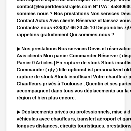
contact@lexpertdevostrajets.com N°TVA : 4584060
sommes-nous ? Nos prestations Nos services Devis
Contact Actus Avis clients Réservez et laissez-vous 
Contactez-nous +33(0)7 66 20 45 10 Disponibles 7j
rappelons gratuitement Qui sommes-nous ?
▶ Nos prestations Nos services Devis et réservatio
Avis clients Mon panier Commander Réserver ( disp
Panier 0 Articles | En rupture de stock Stock insuffi
Commander ( qty ) title optionsList personalized ol
rupture de stock Stock insuffisant Votre
chauffeur
p
Chauffeur
s privés à
Toulouse
, Quentin et ses part
accompagnent dans tous vos déplacements sur la vi
région et bien plus encore.
▶ Déplacements privés ou professionnels, mise à d
véhicules avec
chauffeur
s, transfert
aéroport
et
gar
longues distances, circuits touristiques, prestation