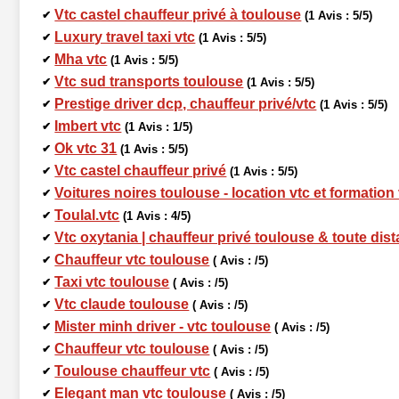
Vtc castel chauffeur privé à toulouse
✔
(1 Avis : 5/5)
Luxury travel taxi vtc
✔
(1 Avis : 5/5)
Mha vtc
✔
(1 Avis : 5/5)
Vtc sud transports toulouse
✔
(1 Avis : 5/5)
Prestige driver dcp, chauffeur privé/vtc
✔
(1 Avis : 5/5)
Imbert vtc
✔
(1 Avis : 1/5)
Ok vtc 31
✔
(1 Avis : 5/5)
Vtc castel chauffeur privé
✔
(1 Avis : 5/5)
Voitures noires toulouse - location vtc et formation
✔
Toulal.vtc
✔
(1 Avis : 4/5)
Vtc oxytania | chauffeur privé toulouse & toute dis
✔
Chauffeur vtc toulouse
✔
( Avis : /5)
Taxi vtc toulouse
✔
( Avis : /5)
Vtc claude toulouse
✔
( Avis : /5)
Mister minh driver - vtc toulouse
✔
( Avis : /5)
Chauffeur vtc toulouse
✔
( Avis : /5)
Toulouse chauffeur vtc
✔
( Avis : /5)
Elegant man vtc toulouse
✔
( Avis : /5)