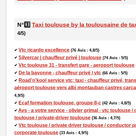
N°3️⃣
Taxi toulouse by la toulousaine de ta
4/5)
Vtc ricardo excellence
✔
(76 Avis : 4,8/5)
Silvercar | chauffeur privé | toulouse
✔
(74 Avis : 5/5)
Vtc toulouse 31 - transfert gare - aeroport toulouse
✔
De la bavonne - chauffeur privé / vtc
✔
(66 Avis : 5/5)
Road'n'kool service vtc: taxi - chauffeur privé, tran
✔
aéroport toulouse vers albi montauban castres car
4,9/5)
Ecaf formation toulouse, groupe 8-c
✔
(42 Avis : 4,8/5)
Avs - a votre service - olivier grimal - vtc toulouse /
✔
toulouse / private-driver toulouse
(36 Avis : 4,7/5)
Vtc toulouse / private driver toulouse / conductor p
✔
corporate toulouse
(33 Avis : 4,9/5)