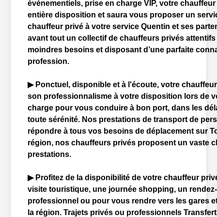
évènementiels, prise en charge VIP, votre
chauffeur
entière disposition et saura vous proposer un serv
chauffeur
privé à votre service Quentin et ses parten
avant tout un collectif de
chauffeur
s privés attentifs
moindres besoins et disposant d’une parfaite conn
profession.
▶ Ponctuel, disponible et à l'écoute, votre
chauffeu
son professionnalisme à votre disposition lors de v
charge pour vous conduire à bon port, dans les dél
toute sérénité. Nos prestations de transport de per
répondre à tous vos besoins de déplacement sur
T
région, nos
chauffeur
s privés proposent un vaste c
prestations.
▶ Profitez de la disponibilité de votre
chauffeur
priv
visite touristique, une journée shopping, un rende
professionnel ou pour vous rendre vers les
gare
s e
la région. Trajets privés ou professionnels Transfer