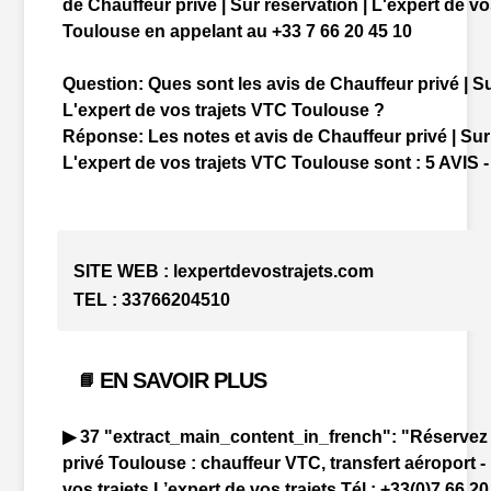
de Chauffeur privé | Sur réservation | L'expert de v
Toulouse en appelant au +33 7 66 20 45 10
Question:
Ques sont les avis de Chauffeur privé | Su
L'expert de vos trajets VTC Toulouse ?
Réponse:
Les notes et avis de Chauffeur privé | Sur
L'expert de vos trajets VTC Toulouse sont : 5 AVIS -
SITE WEB :
lexpertdevostrajets.com
TEL :
33766204510
EN SAVOIR PLUS
📘
▶ 37 "extract_main_content_in_french": "Réservez
privé
Toulouse
:
chauffeur
VTC
, transfert
aéroport
-
vos trajets L’expert de vos trajets Tél : +33(0)7 66 20