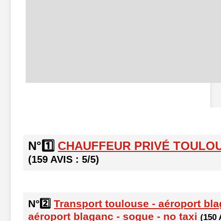
N°1️⃣
CHAUFFEUR PRIVÉ TOULO
(159 AVIS : 5/5)
N°2️⃣
Transport toulouse - aéroport bla
aéroport blaganc - sogue - no taxi
(150 