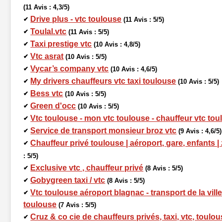
(11 Avis : 4,3/5)
Drive plus - vtc toulouse
✔
(11 Avis : 5/5)
Toulal.vtc
✔
(11 Avis : 5/5)
Taxi prestige vtc
✔
(10 Avis : 4,8/5)
Vtc asrat
✔
(10 Avis : 5/5)
Vycar’s company vtc
✔
(10 Avis : 4,6/5)
My drivers chauffeurs vtc taxi toulouse
✔
(10 Avis : 5/5)
Bess vtc
✔
(10 Avis : 5/5)
Green d'occ
✔
(10 Avis : 5/5)
Vtc toulouse - mon vtc toulouse - chauffeur vtc to
✔
Service de transport monsieur broz vtc
✔
(9 Avis : 4,6/5)
Chauffeur privé toulouse | aéroport, gare, enfants |
✔
: 5/5)
Exclusive vtc , chauffeur privé
✔
(8 Avis : 5/5)
Gobygreen taxi / vtc
✔
(8 Avis : 5/5)
Vtc toulouse aéroport blagnac - transport de la ville 
✔
toulouse
(7 Avis : 5/5)
Cruz & co cie de chauffeurs privés, taxi, vtc, toulou
✔