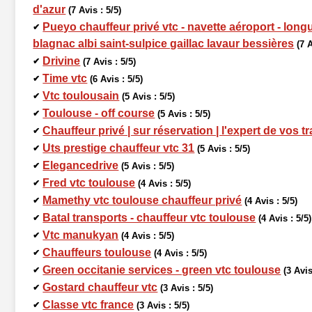
d'azur
(7 Avis : 5/5)
Pueyo chauffeur privé vtc - navette aéroport - long
✔
blagnac albi saint-sulpice gaillac lavaur bessières
(7 
Drivine
✔
(7 Avis : 5/5)
Time vtc
✔
(6 Avis : 5/5)
Vtc toulousain
✔
(5 Avis : 5/5)
Toulouse - off course
✔
(5 Avis : 5/5)
Chauffeur privé | sur réservation | l'expert de vos tr
✔
Uts prestige chauffeur vtc 31
✔
(5 Avis : 5/5)
Elegancedrive
✔
(5 Avis : 5/5)
Fred vtc toulouse
✔
(4 Avis : 5/5)
Mamethy vtc toulouse chauffeur privé
✔
(4 Avis : 5/5)
Batal transports - chauffeur vtc toulouse
✔
(4 Avis : 5/5)
Vtc manukyan
✔
(4 Avis : 5/5)
Chauffeurs toulouse
✔
(4 Avis : 5/5)
Green occitanie services - green vtc toulouse
✔
(3 Avis
Gostard chauffeur vtc
✔
(3 Avis : 5/5)
Classe vtc france
✔
(3 Avis : 5/5)