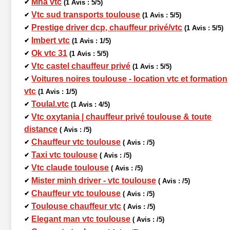
Mha vtc
✔
(1 Avis : 5/5)
Vtc sud transports toulouse
✔
(1 Avis : 5/5)
Prestige driver dcp, chauffeur privé/vtc
✔
(1 Avis : 5/5)
Imbert vtc
✔
(1 Avis : 1/5)
Ok vtc 31
✔
(1 Avis : 5/5)
Vtc castel chauffeur privé
✔
(1 Avis : 5/5)
Voitures noires toulouse - location vtc et formation
✔
vtc
(1 Avis : 1/5)
Toulal.vtc
✔
(1 Avis : 4/5)
Vtc oxytania | chauffeur privé toulouse & toute
✔
distance
( Avis : /5)
Chauffeur vtc toulouse
✔
( Avis : /5)
Taxi vtc toulouse
✔
( Avis : /5)
Vtc claude toulouse
✔
( Avis : /5)
Mister minh driver - vtc toulouse
✔
( Avis : /5)
Chauffeur vtc toulouse
✔
( Avis : /5)
Toulouse chauffeur vtc
✔
( Avis : /5)
Elegant man vtc toulouse
✔
( Avis : /5)