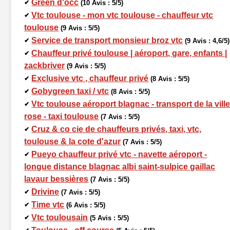
Green d'occ
✔
(10 Avis : 5/5)
Vtc toulouse - mon vtc toulouse - chauffeur vtc
✔
toulouse
(9 Avis : 5/5)
Service de transport monsieur broz vtc
✔
(9 Avis : 4,6/5)
Chauffeur privé toulouse | aéroport, gare, enfants |
✔
zackbriver
(9 Avis : 5/5)
Exclusive vtc , chauffeur privé
✔
(8 Avis : 5/5)
Gobygreen taxi / vtc
✔
(8 Avis : 5/5)
Vtc toulouse aéroport blagnac - transport de la vill
✔
rose - taxi toulouse
(7 Avis : 5/5)
Cruz & co cie de chauffeurs privés, taxi, vtc,
✔
toulouse & la cote d'azur
(7 Avis : 5/5)
Pueyo chauffeur privé vtc - navette aéroport -
✔
longue distance blagnac albi saint-sulpice gaillac
lavaur bessières
(7 Avis : 5/5)
Drivine
✔
(7 Avis : 5/5)
Time vtc
✔
(6 Avis : 5/5)
Vtc toulousain
✔
(5 Avis : 5/5)