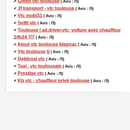
Green vtc toulouse
✔
( Avis : /5)
Jf transport - vtc toulouse
✔
( Avis : /5)
Vtc mobi31
✔
( Avis : /5)
Sellit vtc
✔
( Avis : /5)
Toulouse | ad.driver.vtc: voiture avec chauffeur
✔
24h24 7/7
( Avis : /5)
Atout vtc toulouse blagnac
✔
( Avis : /5)
Vtc toulouse tj
✔
( Avis : /5)
Deldossi vtc
✔
( Avis : /5)
Taxi , vtc toulousain
✔
( Avis : /5)
Prestige vtc
✔
( Avis : /5)
Kb vtc - chauffeur privé toulouse
✔
( Avis : /5)