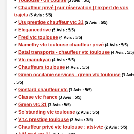
Toulouse - off course
✔
(5 Avis : 5/5)
Chauffeur privé | sur réservation | l'expert de vos
✔
trajets
(5 Avis : 5/5)
Uts prestige chauffeur vtc 31
✔
(5 Avis : 5/5)
Elegancedrive
✔
(5 Avis : 5/5)
Fred vtc toulouse
✔
(4 Avis : 5/5)
Mamethy vtc toulouse chauffeur privé
✔
(4 Avis : 5/5)
Batal transports - chauffeur vtc toulouse
✔
(4 Avis : 5/5)
Vtc manukyan
✔
(4 Avis : 5/5)
Chauffeurs toulouse
✔
(4 Avis : 5/5)
Green occitanie services - green vtc toulouse
✔
(3 Avi
: 5/5)
Gostard chauffeur vtc
✔
(3 Avis : 5/5)
Classe vtc france
✔
(3 Avis : 5/5)
Green vtc 31
✔
(3 Avis : 5/5)
So'standing vtc toulouse
✔
(2 Avis : 5/5)
V.t.c prestige toulouse
✔
(2 Avis : 3/5)
Chauffeur privé vtc toulouse : atsi-vtc
✔
(2 Avis : 5/5)