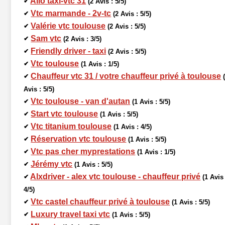
Allô taxi-vtc 31
✔
(2 Avis : 5/5)
Vtc marmande - 2v-tc
✔
(2 Avis : 5/5)
Valérie vtc toulouse
✔
(2 Avis : 5/5)
Sam vtc
✔
(2 Avis : 3/5)
Friendly driver - taxi
✔
(2 Avis : 5/5)
Vtc toulouse
✔
(1 Avis : 1/5)
Chauffeur vtc 31 / votre chauffeur privé à toulouse
✔
Avis : 5/5)
Vtc toulouse - van d'autan
✔
(1 Avis : 5/5)
Start vtc toulouse
✔
(1 Avis : 5/5)
Vtc titanium toulouse
✔
(1 Avis : 4/5)
Réservation vtc toulouse
✔
(1 Avis : 5/5)
Vtc pas cher myprestations
✔
(1 Avis : 1/5)
Jérémy vtc
✔
(1 Avis : 5/5)
Alxdriver - alex vtc toulouse - chauffeur privé
✔
(1 Avis 
4/5)
Vtc castel chauffeur privé à toulouse
✔
(1 Avis : 5/5)
Luxury travel taxi vtc
✔
(1 Avis : 5/5)