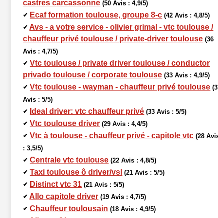
castres carcassonne
(50 Avis : 4,9/5)
Ecaf formation toulouse, groupe 8-c
✔
(42 Avis : 4,8/5)
Avs - a votre service - olivier grimal - vtc toulouse /
✔
chauffeur privé toulouse / private-driver toulouse
(36
Avis : 4,7/5)
Vtc toulouse / private driver toulouse / conductor
✔
privado toulouse / corporate toulouse
(33 Avis : 4,9/5)
Vtc toulouse - wayman - chauffeur privé toulouse
✔
(
Avis : 5/5)
Ideal driver: vtc chauffeur privé
✔
(33 Avis : 5/5)
Vtc toulouse driver
✔
(29 Avis : 4,4/5)
Vtc à toulouse - chauffeur privé - capitole vtc
✔
(28 Avi
: 3,5/5)
Centrale vtc toulouse
✔
(22 Avis : 4,8/5)
Taxi toulouse ô driver/vsl
✔
(21 Avis : 5/5)
Distinct vtc 31
✔
(21 Avis : 5/5)
Allo capitole driver
✔
(19 Avis : 4,7/5)
Chauffeur toulousain
✔
(18 Avis : 4,9/5)