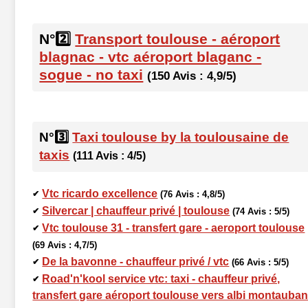
N°2️⃣
Transport toulouse - aéroport
blagnac - vtc aéroport blaganc -
sogue - no taxi
(150 Avis : 4,9/5)
N°3️⃣
Taxi toulouse by la toulousaine de
taxis
(111 Avis : 4/5)
Vtc ricardo excellence
✔
(76 Avis : 4,8/5)
Silvercar | chauffeur privé | toulouse
✔
(74 Avis : 5/5)
Vtc toulouse 31 - transfert gare - aeroport toulouse
✔
(69 Avis : 4,7/5)
De la bavonne - chauffeur privé / vtc
✔
(66 Avis : 5/5)
Road'n'kool service vtc: taxi - chauffeur privé,
✔
transfert gare aéroport toulouse vers albi montauba