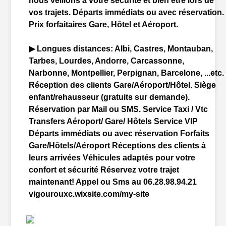
nous veillons à votre sécurité et bien être lors de
vos trajets. Départs immédiats ou avec réservation.
Prix forfaitaires
Gare
, Hôtel et
Aéroport
.
▶ Longues distances: Albi, Castres, Montauban,
Tarbes, Lourdes, Andorre, Carcassonne,
Narbonne, Montpellier, Perpignan, Barcelone, ...etc.
Réception des clients
Gare
/
Aéroport
/Hôtel. Siège
enfant/rehausseur (gratuits sur demande).
Réservation par Mail ou SMS. Service Taxi /
Vtc
Transfers
Aéroport
/
Gare
/ Hôtels Service VIP
Départs immédiats ou avec réservation Forfaits
Gare
/Hôtels/
Aéroport
Réceptions des clients à
leurs arrivées Véhicules adaptés pour votre
confort et sécurité Réservez votre trajet
maintenant! Appel ou Sms au 06.28.98.94.21
vigourouxc.wixsite.com/my-site