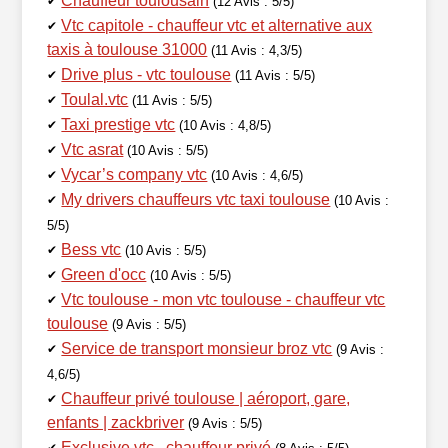
Chauffeur toulousain
✔
(12 Avis : 5/5)
Vtc capitole - chauffeur vtc et alternative aux
✔
taxis à toulouse 31000
(11 Avis : 4,3/5)
Drive plus - vtc toulouse
✔
(11 Avis : 5/5)
Toulal.vtc
✔
(11 Avis : 5/5)
Taxi prestige vtc
✔
(10 Avis : 4,8/5)
Vtc asrat
✔
(10 Avis : 5/5)
Vycar’s company vtc
✔
(10 Avis : 4,6/5)
My drivers chauffeurs vtc taxi toulouse
✔
(10 Avis :
5/5)
Bess vtc
✔
(10 Avis : 5/5)
Green d'occ
✔
(10 Avis : 5/5)
Vtc toulouse - mon vtc toulouse - chauffeur vtc
✔
toulouse
(9 Avis : 5/5)
Service de transport monsieur broz vtc
✔
(9 Avis :
4,6/5)
Chauffeur privé toulouse | aéroport, gare,
✔
enfants | zackbriver
(9 Avis : 5/5)
Exclusive vtc , chauffeur privé