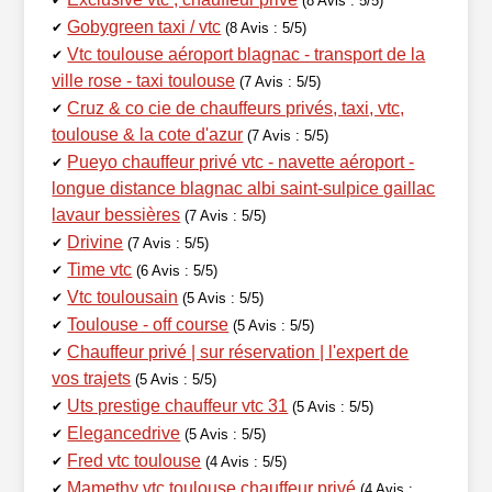
✔
(8 Avis : 5/5)
Gobygreen taxi / vtc
✔
(8 Avis : 5/5)
Vtc toulouse aéroport blagnac - transport de la
✔
ville rose - taxi toulouse
(7 Avis : 5/5)
Cruz & co cie de chauffeurs privés, taxi, vtc,
✔
toulouse & la cote d'azur
(7 Avis : 5/5)
Pueyo chauffeur privé vtc - navette aéroport -
✔
longue distance blagnac albi saint-sulpice gaillac
lavaur bessières
(7 Avis : 5/5)
Drivine
✔
(7 Avis : 5/5)
Time vtc
✔
(6 Avis : 5/5)
Vtc toulousain
✔
(5 Avis : 5/5)
Toulouse - off course
✔
(5 Avis : 5/5)
Chauffeur privé | sur réservation | l'expert de
✔
vos trajets
(5 Avis : 5/5)
Uts prestige chauffeur vtc 31
✔
(5 Avis : 5/5)
Elegancedrive
✔
(5 Avis : 5/5)
Fred vtc toulouse
✔
(4 Avis : 5/5)
Mamethy vtc toulouse chauffeur privé
✔
(4 Avis :