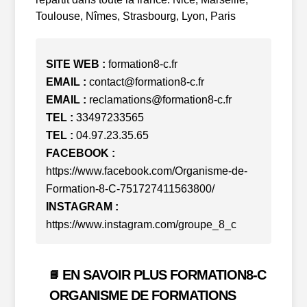
Toulouse, Nîmes, Strasbourg, Lyon, Paris
SITE WEB :
formation8-c.fr
EMAIL :
contact@formation8-c.fr
EMAIL :
reclamations@formation8-c.fr
TEL :
33497233565
TEL :
04.97.23.35.65
FACEBOOK :
https://www.facebook.com/Organisme-de-
Formation-8-C-751727411563800/
INSTAGRAM :
https://www.instagram.com/groupe_8_c
EN SAVOIR PLUS FORMATION8-C
📘
ORGANISME DE FORMATIONS