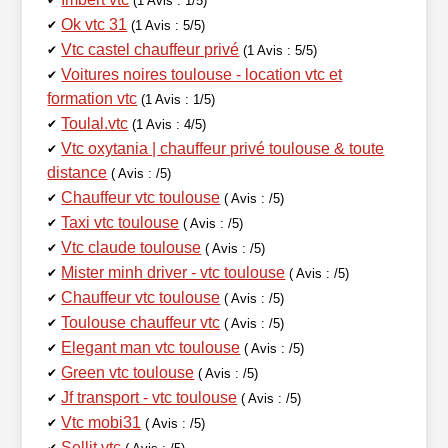
✔
(1 Avis : 1/5)
Ok vtc 31
✔
(1 Avis : 5/5)
Vtc castel chauffeur privé
✔
(1 Avis : 5/5)
Voitures noires toulouse - location vtc et
✔
formation vtc
(1 Avis : 1/5)
Toulal.vtc
✔
(1 Avis : 4/5)
Vtc oxytania | chauffeur privé toulouse & toute
✔
distance
( Avis : /5)
Chauffeur vtc toulouse
✔
( Avis : /5)
Taxi vtc toulouse
✔
( Avis : /5)
Vtc claude toulouse
✔
( Avis : /5)
Mister minh driver - vtc toulouse
✔
( Avis : /5)
Chauffeur vtc toulouse
✔
( Avis : /5)
Toulouse chauffeur vtc
✔
( Avis : /5)
Elegant man vtc toulouse
✔
( Avis : /5)
Green vtc toulouse
✔
( Avis : /5)
Jf transport - vtc toulouse
✔
( Avis : /5)
Vtc mobi31
✔
( Avis : /5)
Sellit vtc