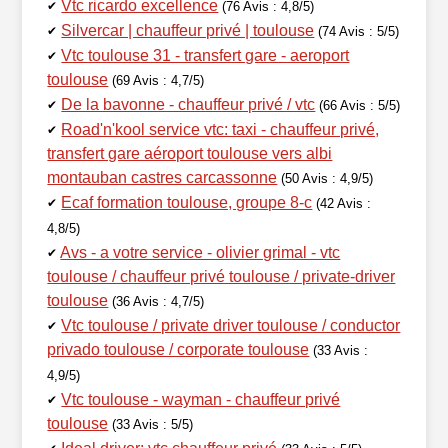
Vtc ricardo excellence
✔
(76 Avis : 4,8/5)
Silvercar | chauffeur privé | toulouse
✔
(74 Avis : 5/5)
Vtc toulouse 31 - transfert gare - aeroport
✔
toulouse
(69 Avis : 4,7/5)
De la bavonne - chauffeur privé / vtc
✔
(66 Avis : 5/5)
Road'n'kool service vtc: taxi - chauffeur privé,
✔
transfert gare aéroport toulouse vers albi
montauban castres carcassonne
(50 Avis : 4,9/5)
Ecaf formation toulouse, groupe 8-c
✔
(42 Avis :
4,8/5)
Avs - a votre service - olivier grimal - vtc
✔
toulouse / chauffeur privé toulouse / private-driver
toulouse
(36 Avis : 4,7/5)
Vtc toulouse / private driver toulouse / conductor
✔
privado toulouse / corporate toulouse
(33 Avis :
4,9/5)
Vtc toulouse - wayman - chauffeur privé
✔
toulouse
(33 Avis : 5/5)