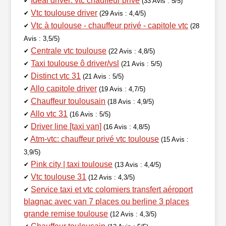
Ideal driver: vtc chauffeur privé
✔
(33 Avis : 5/5)
Vtc toulouse driver
✔
(29 Avis : 4,4/5)
Vtc à toulouse - chauffeur privé - capitole vtc
✔
(28
Avis : 3,5/5)
Centrale vtc toulouse
✔
(22 Avis : 4,8/5)
Taxi toulouse ô driver/vsl
✔
(21 Avis : 5/5)
Distinct vtc 31
✔
(21 Avis : 5/5)
Allo capitole driver
✔
(19 Avis : 4,7/5)
Chauffeur toulousain
✔
(18 Avis : 4,9/5)
Allo vtc 31
✔
(16 Avis : 5/5)
Driver line [taxi van]
✔
(16 Avis : 4,8/5)
Atm-vtc: chauffeur privé vtc toulouse
✔
(15 Avis :
3,9/5)
Pink city | taxi toulouse
✔
(13 Avis : 4,4/5)
Vtc toulouse 31
✔
(12 Avis : 4,3/5)
Service taxi et vtc colomiers transfert aéroport
✔
blagnac avec van 7 places ou berline 3 places
grande remise toulouse
(12 Avis : 4,3/5)