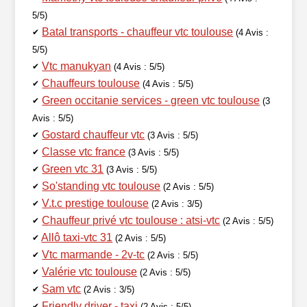
5/5)
Batal transports - chauffeur vtc toulouse
✔
(4 Avis :
5/5)
Vtc manukyan
✔
(4 Avis : 5/5)
Chauffeurs toulouse
✔
(4 Avis : 5/5)
Green occitanie services - green vtc toulouse
✔
(3
Avis : 5/5)
Gostard chauffeur vtc
✔
(3 Avis : 5/5)
Classe vtc france
✔
(3 Avis : 5/5)
Green vtc 31
✔
(3 Avis : 5/5)
So'standing vtc toulouse
✔
(2 Avis : 5/5)
V.t.c prestige toulouse
✔
(2 Avis : 3/5)
Chauffeur privé vtc toulouse : atsi-vtc
✔
(2 Avis : 5/5)
Allô taxi-vtc 31
✔
(2 Avis : 5/5)
Vtc marmande - 2v-tc
✔
(2 Avis : 5/5)
Valérie vtc toulouse
✔
(2 Avis : 5/5)
Sam vtc
✔
(2 Avis : 3/5)
Friendly driver - taxi
✔
(2 Avis : 5/5)