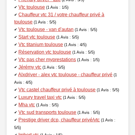
Vtc toulouse
✔
(1 Avis : 1/5)
Chauffeur vtc 31 / votre chauffeur privé à
✔
toulouse
(1 Avis : 5/5)
Vtc toulouse - van d'autan
✔
(1 Avis : 5/5)
Start vtc toulouse
✔
(1 Avis : 5/5)
Vtc titanium toulouse
✔
(1 Avis : 4/5)
Réservation vtc toulouse
✔
(1 Avis : 5/5)
Vtc pas cher myprestations
✔
(1 Avis : 1/5)
Jérémy vtc
✔
(1 Avis : 5/5)
Alxdriver - alex vtc toulouse - chauffeur privé
✔
(1
Avis : 4/5)
Vtc castel chauffeur privé à toulouse
✔
(1 Avis : 5/5)
Luxury travel taxi vtc
✔
(1 Avis : 5/5)
Mha vtc
✔
(1 Avis : 5/5)
Vtc sud transports toulouse
✔
(1 Avis : 5/5)
Prestige driver dcp, chauffeur privé/vtc
✔
(1 Avis :
5/5)
Imbert vtc