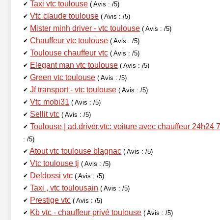
Taxi vtc toulouse
✔
( Avis : /5)
Vtc claude toulouse
✔
( Avis : /5)
Mister minh driver - vtc toulouse
✔
( Avis : /5)
Chauffeur vtc toulouse
✔
( Avis : /5)
Toulouse chauffeur vtc
✔
( Avis : /5)
Elegant man vtc toulouse
✔
( Avis : /5)
Green vtc toulouse
✔
( Avis : /5)
Jf transport - vtc toulouse
✔
( Avis : /5)
Vtc mobi31
✔
( Avis : /5)
Sellit vtc
✔
( Avis : /5)
Toulouse | ad.driver.vtc: voiture avec chauffeur 24h24 
✔
: /5)
Atout vtc toulouse blagnac
✔
( Avis : /5)
Vtc toulouse tj
✔
( Avis : /5)
Deldossi vtc
✔
( Avis : /5)
Taxi , vtc toulousain
✔
( Avis : /5)
Prestige vtc
✔
( Avis : /5)
Kb vtc - chauffeur privé toulouse
✔
( Avis : /5)