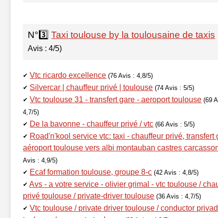
N°3️⃣
Taxi toulouse by la toulousaine de taxis
Avis : 4/5)
Vtc ricardo excellence
✔
(76 Avis : 4,8/5)
Silvercar | chauffeur privé | toulouse
✔
(74 Avis : 5/5)
Vtc toulouse 31 - transfert gare - aeroport toulouse
✔
(69 A
4,7/5)
De la bavonne - chauffeur privé / vtc
✔
(66 Avis : 5/5)
Road'n'kool service vtc: taxi - chauffeur privé, transfert
✔
aéroport toulouse vers albi montauban castres carcasso
Avis : 4,9/5)
Ecaf formation toulouse, groupe 8-c
✔
(42 Avis : 4,8/5)
Avs - a votre service - olivier grimal - vtc toulouse / cha
✔
privé toulouse / private-driver toulouse
(36 Avis : 4,7/5)
Vtc toulouse / private driver toulouse / conductor priva
✔