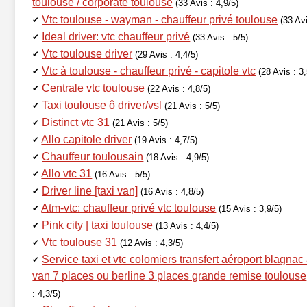
toulouse / corporate toulouse
(33 Avis : 4,9/5)
Vtc toulouse - wayman - chauffeur privé toulouse
✔
(33 Avi
Ideal driver: vtc chauffeur privé
✔
(33 Avis : 5/5)
Vtc toulouse driver
✔
(29 Avis : 4,4/5)
Vtc à toulouse - chauffeur privé - capitole vtc
✔
(28 Avis : 3,
Centrale vtc toulouse
✔
(22 Avis : 4,8/5)
Taxi toulouse ô driver/vsl
✔
(21 Avis : 5/5)
Distinct vtc 31
✔
(21 Avis : 5/5)
Allo capitole driver
✔
(19 Avis : 4,7/5)
Chauffeur toulousain
✔
(18 Avis : 4,9/5)
Allo vtc 31
✔
(16 Avis : 5/5)
Driver line [taxi van]
✔
(16 Avis : 4,8/5)
Atm-vtc: chauffeur privé vtc toulouse
✔
(15 Avis : 3,9/5)
Pink city | taxi toulouse
✔
(13 Avis : 4,4/5)
Vtc toulouse 31
✔
(12 Avis : 4,3/5)
Service taxi et vtc colomiers transfert aéroport blagnac
✔
van 7 places ou berline 3 places grande remise toulouse
: 4,3/5)