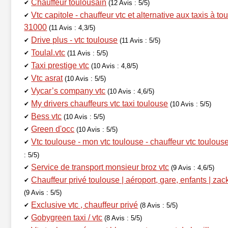
Chauffeur toulousain
✔
(12 Avis : 5/5)
Vtc capitole - chauffeur vtc et alternative aux taxis à to
✔
31000
(11 Avis : 4,3/5)
Drive plus - vtc toulouse
✔
(11 Avis : 5/5)
Toulal.vtc
✔
(11 Avis : 5/5)
Taxi prestige vtc
✔
(10 Avis : 4,8/5)
Vtc asrat
✔
(10 Avis : 5/5)
Vycar’s company vtc
✔
(10 Avis : 4,6/5)
My drivers chauffeurs vtc taxi toulouse
✔
(10 Avis : 5/5)
Bess vtc
✔
(10 Avis : 5/5)
Green d'occ
✔
(10 Avis : 5/5)
Vtc toulouse - mon vtc toulouse - chauffeur vtc toulous
✔
: 5/5)
Service de transport monsieur broz vtc
✔
(9 Avis : 4,6/5)
Chauffeur privé toulouse | aéroport, gare, enfants | zac
✔
(9 Avis : 5/5)
Exclusive vtc , chauffeur privé
✔
(8 Avis : 5/5)
Gobygreen taxi / vtc
✔
(8 Avis : 5/5)