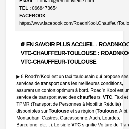
EMAIL :
contact@remifonvieille.com
TEL :
0668473654
FACEBOOK :
https://www.facebook.com/RoadnKool.ChauffeurToul
EN SAVOIR PLUS ACCUEIL - ROADNKO
📘
VTC-CHAUFFEUR-TOULOUSE : ROADNKO
VTC-CHAUFFEUR-TOULOUSE
▶ 8 Road’n’Kool est un taxi toulousain qui propose ses
services de transport dans les meilleures conditions,
assurant un confort optimum à bord. Road’n’Kool est u
service de transport avec des
chauffeur
s,
VTC
, Taxi et
TPMR (Transport de Personnes à Mobilité Réduite)
disponibles sur
Toulouse
et sa région (
Toulouse
, Albi,
Montauban, Castres, Carcassonne, Auch, Lourdes,
Barcelone, etc…). Le sigle
VTC
signifie Voiture de Tra