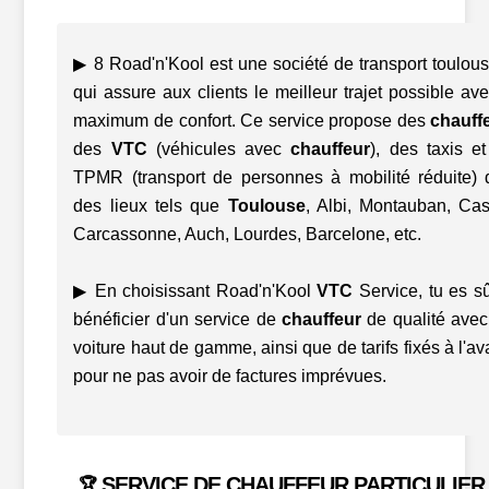
▶ 8 Road'n'Kool est une société de transport toulou
qui assure aux clients le meilleur trajet possible av
maximum de confort. Ce service propose des
chauff
des
VTC
(véhicules avec
chauffeur
), des taxis e
TPMR (transport de personnes à mobilité réduite)
des lieux tels que
Toulouse
, Albi, Montauban, Cas
Carcassonne, Auch, Lourdes, Barcelone, etc.
▶ En choisissant Road'n'Kool
VTC
Service, tu es s
bénéficier d'un service de
chauffeur
de qualité ave
voiture haut de gamme, ainsi que de tarifs fixés à l'a
pour ne pas avoir de factures imprévues.
SERVICE DE CHAUFFEUR PARTICULIER
🏆