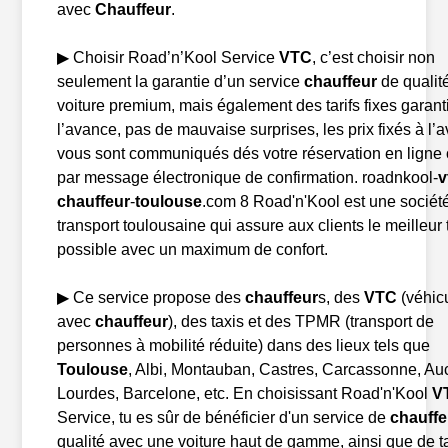
avec
Chauffeur
.
▶ Choisir Road’n’Kool Service
VTC
, c’est choisir non
seulement la garantie d’un service
chauffeur
de qualit
voiture premium, mais également des tarifs fixes garant
l’avance, pas de mauvaise surprises, les prix fixés à l’
vous sont communiqués dés votre réservation en ligne
par message électronique de confirmation. roadnkool-
v
chauffeur
-
toulouse
.com 8 Road'n'Kool est une sociét
transport toulousaine qui assure aux clients le meilleur t
possible avec un maximum de confort.
▶ Ce service propose des
chauffeur
s, des
VTC
(véhic
avec
chauffeur
), des taxis et des TPMR (transport de
personnes à mobilité réduite) dans des lieux tels que
Toulouse
, Albi, Montauban, Castres, Carcassonne, Au
Lourdes, Barcelone, etc. En choisissant Road'n'Kool
V
Service, tu es sûr de bénéficier d'un service de
chauffe
qualité avec une voiture haut de gamme, ainsi que de ta