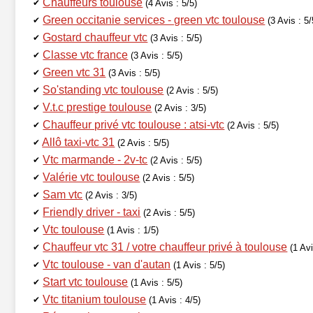
Chauffeurs toulouse
✔
(4 Avis : 5/5)
Green occitanie services - green vtc toulouse
✔
(3 Avis : 5/
Gostard chauffeur vtc
✔
(3 Avis : 5/5)
Classe vtc france
✔
(3 Avis : 5/5)
Green vtc 31
✔
(3 Avis : 5/5)
So'standing vtc toulouse
✔
(2 Avis : 5/5)
V.t.c prestige toulouse
✔
(2 Avis : 3/5)
Chauffeur privé vtc toulouse : atsi-vtc
✔
(2 Avis : 5/5)
Allô taxi-vtc 31
✔
(2 Avis : 5/5)
Vtc marmande - 2v-tc
✔
(2 Avis : 5/5)
Valérie vtc toulouse
✔
(2 Avis : 5/5)
Sam vtc
✔
(2 Avis : 3/5)
Friendly driver - taxi
✔
(2 Avis : 5/5)
Vtc toulouse
✔
(1 Avis : 1/5)
Chauffeur vtc 31 / votre chauffeur privé à toulouse
✔
(1 Avi
Vtc toulouse - van d'autan
✔
(1 Avis : 5/5)
Start vtc toulouse
✔
(1 Avis : 5/5)
Vtc titanium toulouse
✔
(1 Avis : 4/5)