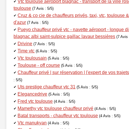
Vtc toulouse aéroport blagnac - transport de la ville rose
✔
toulouse
(7 Avis : 5/5)
Cruz & co cie de chauffeurs privés, taxi, vtc, toulouse &
✔
d'azur
(7 Avis : 5/5)
Pueyo chauffeur privé vtc - navette aéroport - longue d
✔
blagnac albi saint-sulpice gaillac lavaur bessières
(7 Avis 
Drivine
✔
(7 Avis : 5/5)
Time vtc
✔
(6 Avis : 5/5)
Vtc toulousain
✔
(5 Avis : 5/5)
Toulouse - off course
✔
(5 Avis : 5/5)
Chauffeur privé | sur réservation | l'expert de vos trajet
✔
: 5/5)
Uts prestige chauffeur vtc 31
✔
(5 Avis : 5/5)
Elegancedrive
✔
(5 Avis : 5/5)
Fred vtc toulouse
✔
(4 Avis : 5/5)
Mamethy vtc toulouse chauffeur privé
✔
(4 Avis : 5/5)
Batal transports - chauffeur vtc toulouse
✔
(4 Avis : 5/5)
Vtc manukyan
✔
(4 Avis : 5/5)