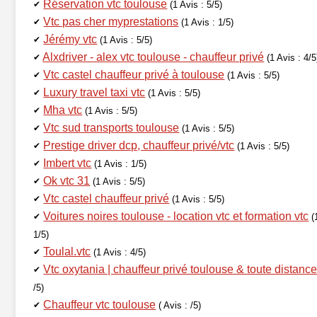
Réservation vtc toulouse
✔
(1 Avis : 5/5)
Vtc pas cher myprestations
✔
(1 Avis : 1/5)
Jérémy vtc
✔
(1 Avis : 5/5)
Alxdriver - alex vtc toulouse - chauffeur privé
✔
(1 Avis : 4/5
Vtc castel chauffeur privé à toulouse
✔
(1 Avis : 5/5)
Luxury travel taxi vtc
✔
(1 Avis : 5/5)
Mha vtc
✔
(1 Avis : 5/5)
Vtc sud transports toulouse
✔
(1 Avis : 5/5)
Prestige driver dcp, chauffeur privé/vtc
✔
(1 Avis : 5/5)
Imbert vtc
✔
(1 Avis : 1/5)
Ok vtc 31
✔
(1 Avis : 5/5)
Vtc castel chauffeur privé
✔
(1 Avis : 5/5)
Voitures noires toulouse - location vtc et formation vtc
✔
(
1/5)
Toulal.vtc
✔
(1 Avis : 4/5)
Vtc oxytania | chauffeur privé toulouse & toute distanc
✔
/5)
Chauffeur vtc toulouse
✔
( Avis : /5)