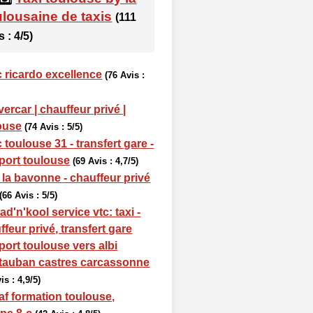
ulousaine de taxis
(111
s : 4/5)
c ricardo excellence
(76 Avis :
vercar | chauffeur privé |
ouse
(74 Avis : 5/5)
 toulouse 31 - transfert gare -
port toulouse
(69 Avis : 4,7/5)
 la bavonne - chauffeur privé
(66 Avis : 5/5)
ad'n'kool service vtc: taxi -
ffeur privé, transfert gare
port toulouse vers albi
auban castres carcassonne
is : 4,9/5)
af formation toulouse,