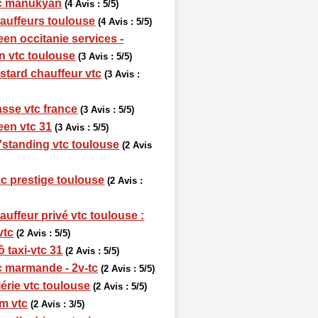
c manukyan
(4 Avis : 5/5)
auffeurs toulouse
(4 Avis : 5/5)
een occitanie services -
n vtc toulouse
(3 Avis : 5/5)
stard chauffeur vtc
(3 Avis :
asse vtc france
(3 Avis : 5/5)
een vtc 31
(3 Avis : 5/5)
'standing vtc toulouse
(2 Avis
t.c prestige toulouse
(2 Avis :
auffeur privé vtc toulouse :
vtc
(2 Avis : 5/5)
ô taxi-vtc 31
(2 Avis : 5/5)
c marmande - 2v-tc
(2 Avis : 5/5)
lérie vtc toulouse
(2 Avis : 5/5)
m vtc
(2 Avis : 3/5)