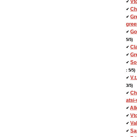
Vt
✔
Ch
✔
Gr
✔
gree
Go
✔
5/5)
Cl
✔
Gr
✔
So
✔
: 5/5)
V.
✔
3/5)
Ch
✔
atsi-
All
✔
Vt
✔
Va
✔
Sa
✔