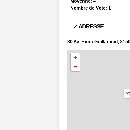
Moyenne:
4
Nombre de Vote:
1
ADRESSE
📌
30 Av. Henri Guillaumet, 31
+
−
VT