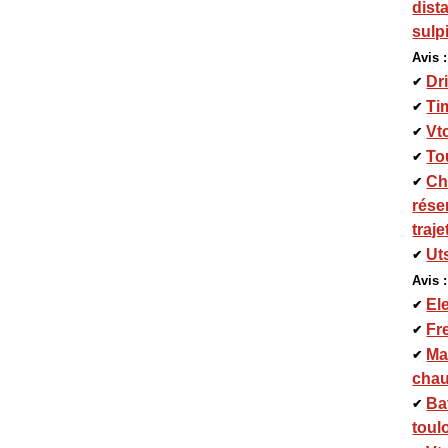
dist
sulp
Avis :
Dr
✔
Ti
✔
Vt
✔
To
✔
Ch
✔
rése
traje
Ut
✔
Avis :
El
✔
Fr
✔
Ma
✔
chau
Ba
✔
toul