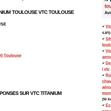
to
ANIUM TOULOUSE VTC TOULOUSE
Avi
USE
Vt
✔
4,8/5)
Sil
✔
toul
Vtc
✔
500 Toulouse
aero
De
✔
/ vtc
Ro
✔
chau
aéro
PONSES SUR VTC TITANIUM
mont
(50 Av
Ec
✔