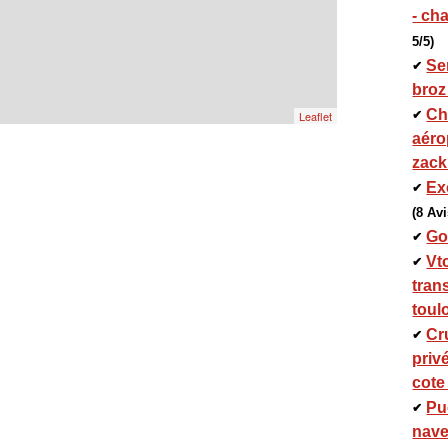
- ch
5/5)
Se
✔
broz
Ch
✔
Leaflet
aéro
zack
Ex
✔
(8 Avi
Go
✔
Vt
✔
trans
toul
Cr
✔
privé
cote
Pu
✔
nave