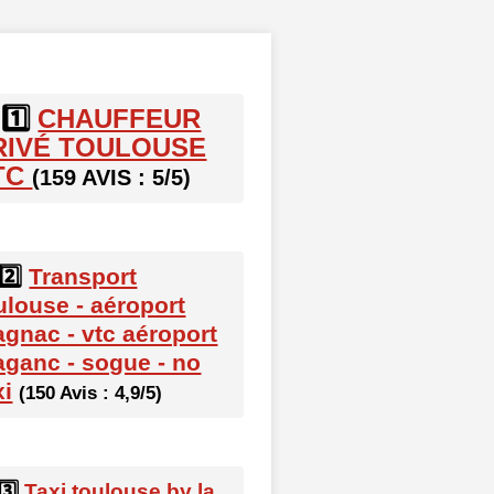
1️⃣
CHAUFFEUR
RIVÉ TOULOUSE
TC
(159 AVIS : 5/5)
2️⃣
Transport
ulouse - aéroport
agnac - vtc aéroport
aganc - sogue - no
xi
(150 Avis : 4,9/5)
3️⃣
Taxi toulouse by la