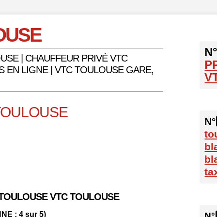
OUSE
N°
USE | CHAUFFEUR PRIVÉ VTC
P
S EN LIGNE | VTC TOULOUSE GARE,
V
 TOULOUSE
N°
to
bl
bl
ta
M TOULOUSE VTC TOULOUSE
E : 4 sur 5)
N°