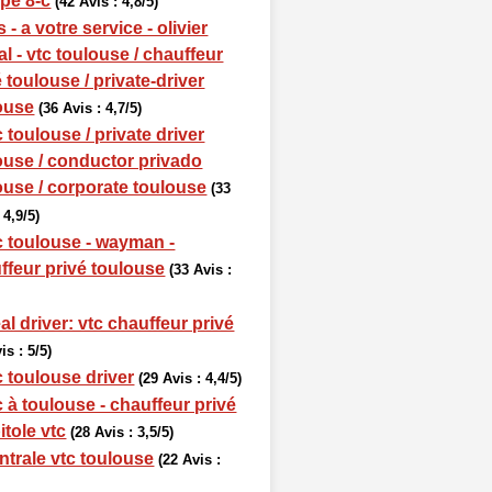
pe 8-c
(42 Avis : 4,8/5)
 - a votre service - olivier
al - vtc toulouse / chauffeur
é toulouse / private-driver
ouse
(36 Avis : 4,7/5)
 toulouse / private driver
ouse / conductor privado
ouse / corporate toulouse
(33
 4,9/5)
c toulouse - wayman -
ffeur privé toulouse
(33 Avis :
al driver: vtc chauffeur privé
is : 5/5)
c toulouse driver
(29 Avis : 4,4/5)
c à toulouse - chauffeur privé
itole vtc
(28 Avis : 3,5/5)
ntrale vtc toulouse
(22 Avis :