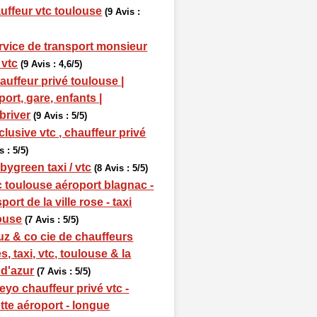
auffeur vtc toulouse
(9 Avis :
rvice de transport monsieur
 vtc
(9 Avis : 4,6/5)
auffeur privé toulouse |
port, gare, enfants |
briver
(9 Avis : 5/5)
clusive vtc , chauffeur privé
s : 5/5)
bygreen taxi / vtc
(8 Avis : 5/5)
c toulouse aéroport blagnac -
port de la ville rose - taxi
ouse
(7 Avis : 5/5)
uz & co cie de chauffeurs
s, taxi, vtc, toulouse & la
 d'azur
(7 Avis : 5/5)
eyo chauffeur privé vtc -
tte aéroport - longue