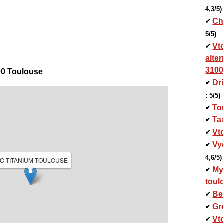
4,3/5)
Ch
✔
5/5)
Vtc
✔
alte
310
500 Toulouse
Dr
✔
: 5/5)
To
✔
Ta
✔
Vt
✔
Vy
✔
4,6/5)
C TITANIUM TOULOUSE
My
✔
toul
Be
✔
Gr
✔
Vt
✔