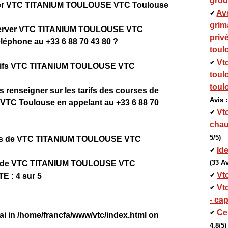
grou
er VTC TITANIUM TOULOUSE VTC Toulouse
Avs
✔
grim
erver VTC TITANIUM TOULOUSE VTC
priv
léphone au +33 6 88 70 43 80 ?
toul
Vtc
✔
arifs VTC TITANIUM TOULOUSE VTC
toul
toul
renseigner sur les tarifs des courses de
Avis :
C Toulouse en appelant au +33 6 88 70
Vt
✔
chau
5/5)
vis de VTC TITANIUM TOULOUSE VTC
Ide
✔
(33 Av
is de VTC TITANIUM TOULOUSE VTC
Vt
✔
E : 4 sur 5
Vt
✔
- cap
Ce
✔
ai in
/home/francfa/www/vtc/index.html
on
4,8/5)