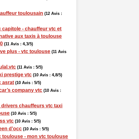
auffeur toulousain
(12 Avis :
 capitole - chauffeur vtc et
rnative aux taxis à toulouse
00
(11 Avis : 4,3/5)
ive plus - vtc toulouse
(11 Avis
ulal.vtc
(11 Avis : 5/5)
xi prestige vtc
(10 Avis : 4,8/5)
c asrat
(10 Avis : 5/5)
car’s company vtc
(10 Avis :
 drivers chauffeurs vtc taxi
ouse
(10 Avis : 5/5)
ss vtc
(10 Avis : 5/5)
een d'occ
(10 Avis : 5/5)
c toulouse - mon vtc toulouse