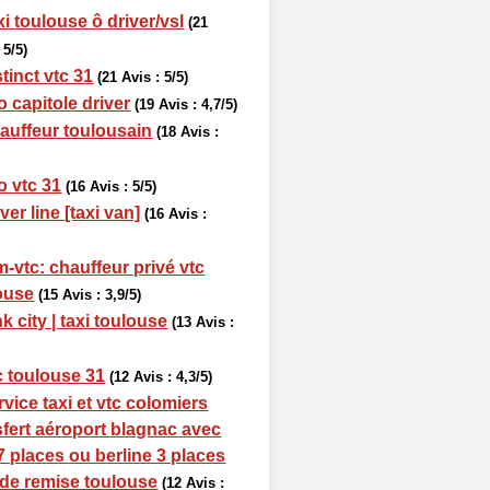
xi toulouse ô driver/vsl
(21
 5/5)
tinct vtc 31
(21 Avis : 5/5)
o capitole driver
(19 Avis : 4,7/5)
auffeur toulousain
(18 Avis :
o vtc 31
(16 Avis : 5/5)
ver line [taxi van]
(16 Avis :
-vtc: chauffeur privé vtc
ouse
(15 Avis : 3,9/5)
k city | taxi toulouse
(13 Avis :
c toulouse 31
(12 Avis : 4,3/5)
rvice taxi et vtc colomiers
sfert aéroport blagnac avec
7 places ou berline 3 places
de remise toulouse
(12 Avis :