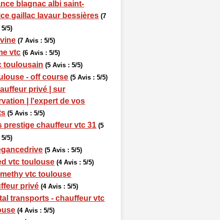
ance blagnac albi saint-
ice gaillac lavaur bessières
(7
 5/5)
ivine
(7 Avis : 5/5)
me vtc
(6 Avis : 5/5)
c toulousain
(5 Avis : 5/5)
ulouse - off course
(5 Avis : 5/5)
auffeur privé | sur
rvation | l'expert de vos
ts
(5 Avis : 5/5)
s prestige chauffeur vtc 31
(5
 5/5)
egancedrive
(5 Avis : 5/5)
ed vtc toulouse
(4 Avis : 5/5)
methy vtc toulouse
ffeur privé
(4 Avis : 5/5)
tal transports - chauffeur vtc
ouse
(4 Avis : 5/5)